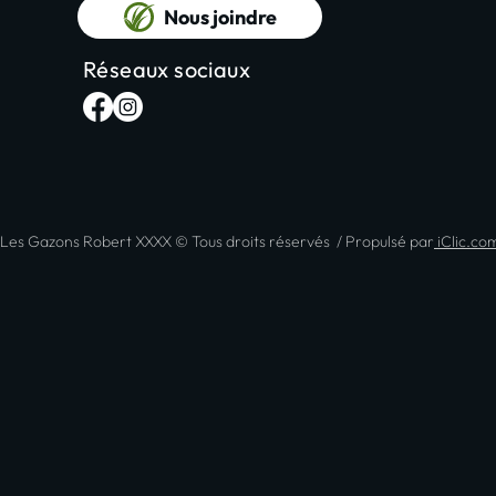
Nous joindre
Réseaux sociaux
Les Gazons Robert XXXX © Tous droits réservés
/ Propulsé par
iClic.co