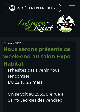
ACCÈS ENTREPRENEURS
0
19 mars 2024
Nous serons présents ce
week-end au salon Expo
Habitat
N'hésitez pas à venir nous 
rencontrer !
Du 22 au 24 mars
On se voit au 2955, 81e rue à 
Saint-Georges dès vendredi !