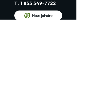
T. 1 855 549-7722
Nous joindre
Réseaux sociaux
Acheter en ligne
HEURES D'OUVERTURE
Lundi au vendredi : 8h à 17h
ouvert sur l'heure du dîner
Les Gazons Robert XXXX © Tous droits réservés
/ Propulsé par
iClic.com